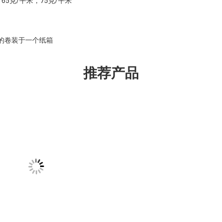
，65克/平米，75克/平米
量的卷装于一个纸箱
推荐产品