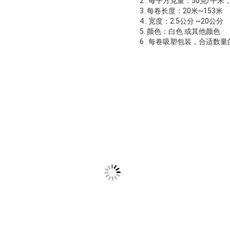
2 . 每平方克重：50克/平米
3. 每卷长度：20米~153米
4 . 宽度：2.5公分 ~20公分
5. 颜色：白色 或其他颜色
6 . 每卷吸塑包装，合适数