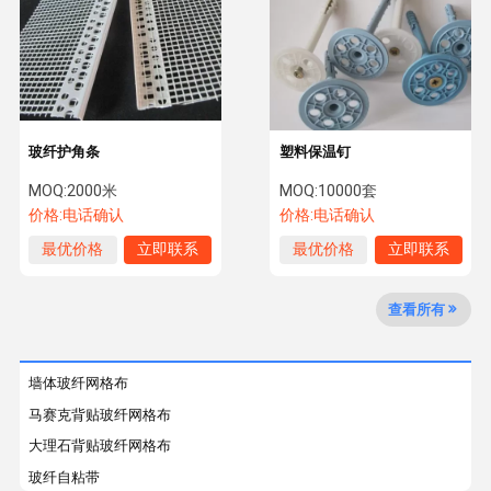
质量控制
新闻
在线留言
玻纤网格布
玻纤护角条
塑料保温钉
玻纤自粘带
MOQ:
2000米
MOQ:
10000套
价格:
电话确认
价格:
电话确认
护角条
最优价格
立即联系
最优价格
立即联系
保温钉
查看所有
墙体玻纤网格布
马赛克背贴玻纤网格布
大理石背贴玻纤网格布
玻纤自粘带