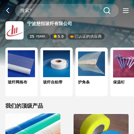
宁波慈恒玻纤有限公司
25
5.0
已认证的供应商
YEARS
玻纤网格布
玻纤自粘带
护角条
保温钉
我们的顶级产品