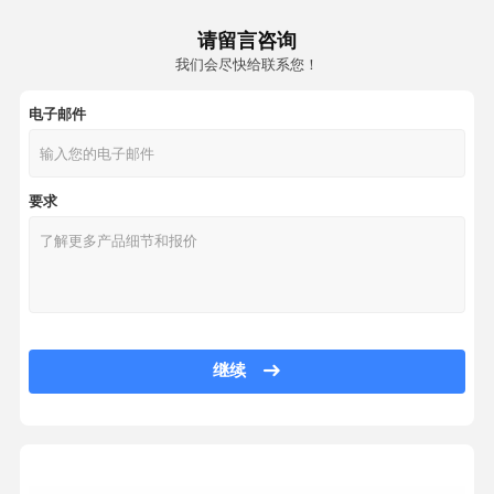
玻纤自粘带
请留言咨询
玻纤自粘带
我们会尽快给联系您！
玻纤自粘带
玻纤护角条
电子邮件
玻纤护角条
玻纤护角条
要求
塑料保温钉
塑料保温钉
塑料保温钉
墙体玻纤网格布
马赛克背贴玻纤网格布
大理石背贴玻纤网格布
继续
玻纤自粘带
玻纤自粘带
玻纤自粘带
玻纤自粘带